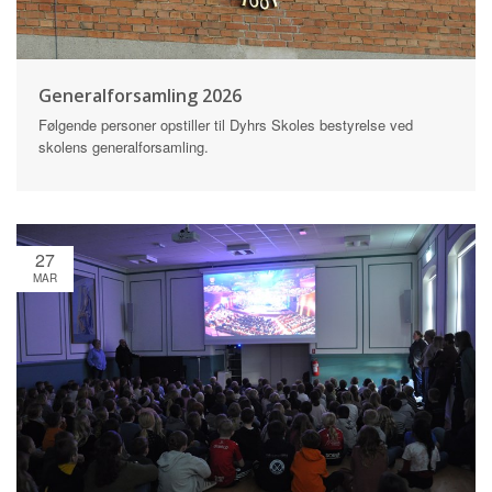
Generalforsamling 2026
Følgende personer opstiller til Dyhrs Skoles bestyrelse ved
skolens generalforsamling.
27
MAR