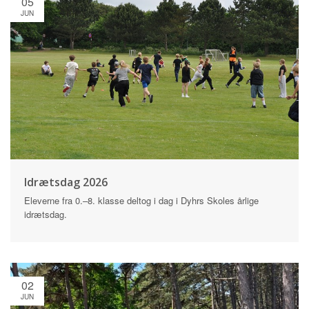
05
JUN
Idrætsdag 2026
Eleverne fra 0.–8. klasse deltog i dag i Dyhrs Skoles årlige
idrætsdag.
02
JUN