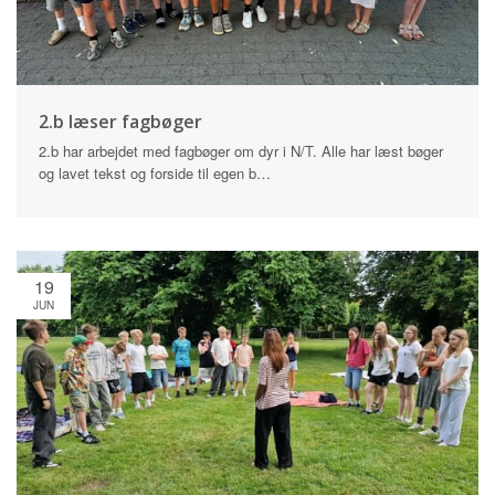
2.b læser fagbøger
2.b har arbejdet med fagbøger om dyr i N/T. Alle har læst bøger
og lavet tekst og forside til egen b…
19
JUN