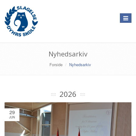
Toggle
navigat
Nyhedsarkiv
Forside
Nyhedsarkiv
2026
29
JUN