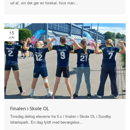
ud af, om det gør en forskel, hvor man…
15
JUN
Finalen i Skole OL
Torsdag deltog eleverne fra 5.c i finalen i Skole OL i Sundby
Idrætspark. En dag fyldt med bevægelse…