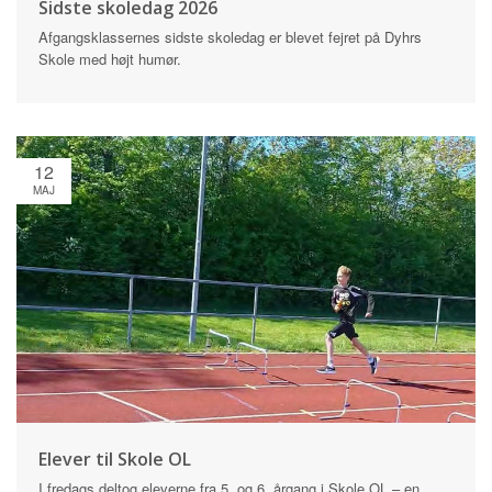
Sidste skoledag 2026
Afgangsklassernes sidste skoledag er blevet fejret på Dyhrs
Skole med højt humør.
12
MAJ
Elever til Skole OL
I fredags deltog eleverne fra 5. og 6. årgang i Skole OL – en