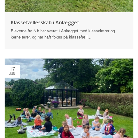
Klassefællesskab i Anlægget
Eleverne fra 6.b har været i Anlægget med klasselærer og
kernelærer, og har haft fokus på klassefæll…
17
JUN