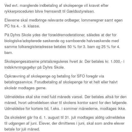
Ved evt. manglende indbetaling af skolepenge vil kravet efter
rykkerproceduren blive fremsendt til Gældsstyrelsen.
Ele
verne skal medbringe relevante ordbøger, lommeregner samt egen
PC fra 4. - 9. klasse.
På Dyhrs Skole ydes der forældremoderationer, således at der for
biologiske/adopterede søskende og samboende halvsøskende med
samme folkeregisteradresse betales 50 % for 3. barn og 25 % for 4.
barn.
Skolepengesatserne pristalsreguleres hvert år. Der betales kr. 1.000,- i
indskrivningsgebyr på Dyhrs Skole.
Opkrævning af skolepenge og betaling for SFO foregår via
betalingsservice. Forudbetaling af skolepenge for et helt eller halvt
skoleår modtages gerne.
Udmeldelse skal ske med fuld måneds varsel. Der betales altså for den
måned, hvori udmeldelsen sker til skolens kontor samt for den følgende.
Udmeldelse for kortere tid, f.eks. i sommer månederne, modtages ikke.
Da skoleåret går fra d. 1. august til 31. juli modtages aldrig udmeldelse
til udgangen af juni. Elever, der dimitteres i juni, skal som andre elever
betale for juli måned.