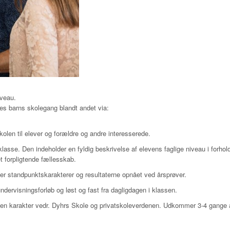
iveau.
res barns skolegang blandt andet via:
olen til elever og forældre og andre interesserede.
klasse. Den indeholder en fyldig beskrivelse af elevens faglige niveau i forhold
et forpligtende fællesskab.
er standpunktskarakterer og resultaterne opnået ved årsprøver.
dervisningsforløb og løst og fast fra dagligdagen i klassen.
men karakter vedr. Dyhrs Skole og privatskoleverdenen. Udkommer 3-4 gange å