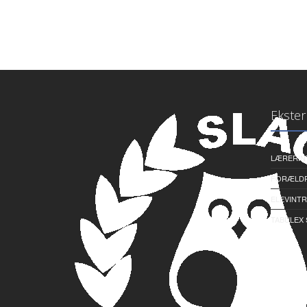
Ekster
LÆRERIN
FORÆLDR
ELEVINTR
TABULEX