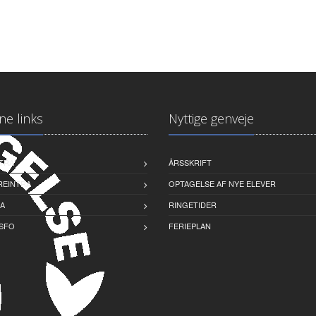
ne links
Nyttige genveje
TRA
ÅRSSKRIFT
EINTRA
OPTAGELSE AF NYE ELEVER
A
RINGETIDER
 SFO
FERIEPLAN