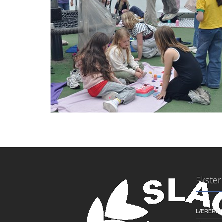
Ekster
LÆRERIN