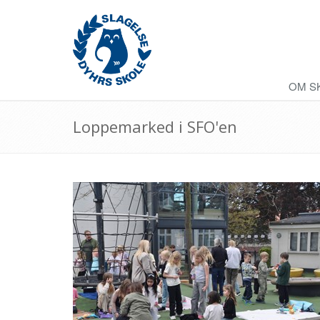
OM S
Loppemarked i SFO'en