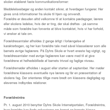
skolen etableret faste kommunikationsformer:
Meddelelsesbøger og anden kontakt sikrer, at hverdagen fungerer. Her
gives små informationer fra skole til hjem og omvendt.
Forældre er desuden altid velkomne til at kontakte pædagoger, lærere
eller skolens ledelse, hvis der er ting, der skal drøftes - på samme
måde som forældre kan forvente at blive kontaktet, hvis vi har forhold,
vi ønsker at tale om.
Forældresamtaler afholdes 2 gange årligt i forlængelse af
karakterbogen, og her kan forældre tale med såvel klasselærer som alle
barnets øvrige faglærere. På Dyhrs Skole er hvert eneste fag vigtigt, og
forældresamtaler med øvrige faglærere kan være med til at give
forældrene et helhedsbillede af barnets trivsel og faglige niveau.
Forældremøder afholdes i august eller starten af september. Her møder
forældrene klassens eventuelle nye lærere og får en præsentation af
skolens fag. Der orienteres tillige mere bredt om klassens dagligdag og
elevernes indbyrdes relationer.
Forældreintra
Pr. 1. august 2010 benytter Dyhrs Skole Internetportalen, Forældreintra,
hvor forældre kan finde oplysninger om barnet og barnets klasse.