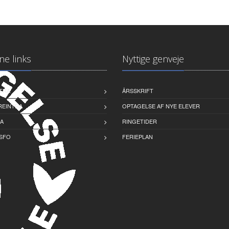
ne links
Nyttige genveje
TRA
ÅRSSKRIFT
EINTRA
OPTAGELSE AF NYE ELEVER
A
RINGETIDER
 SFO
FERIEPLAN