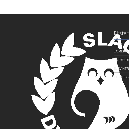
Ekster
LÆRERIN
FORÆLDR
ELEVINTR
TABULEX