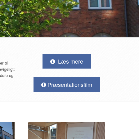
Læs mere
r til
vigeligt:
jdsro og
Præsentationsfilm