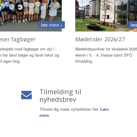
læs mere +
læs
æser fagbøger
Mødetider 2026/27
 arbejdet med fagbøger om dyr i
Mødetidspunkter for skoleåret 2026
e har læst bøger og lavet tekst og
elever i 0. - 4. klasse samt SFO
til egen bog.
tilmelding.
Tilmelding til
nyhedsbrev
Tilmeld dig vores nyhedsbrev her.
Læs
mere